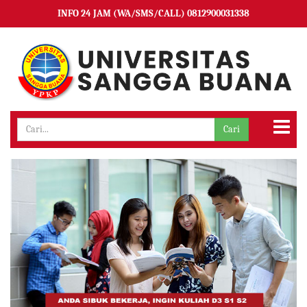
INFO 24 JAM (WA/SMS/CALL) 0812900031338
Cari