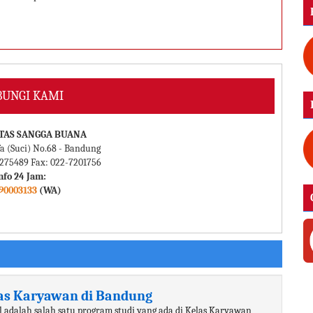
UNGI KAMI
TAS SANGGA BUANA
a (Suci) No.68 - Bandung
7275489 Fax: 022-7201756
nfo 24 Jam:
90003133
(WA)
elas Karyawan di Bandung
il adalah salah satu program studi yang ada di Kelas Karyawan