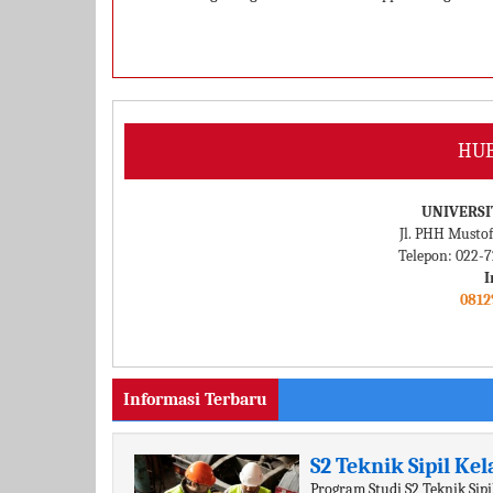
HUB
UNIVERSI
Jl. PHH Mustof
Telepon: 022-
I
0812
Informasi Terbaru
S2 Teknik Sipil K
Program Studi S2 Teknik Sip