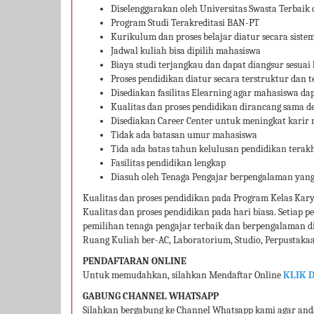
Diselenggarakan oleh Universitas Swasta Terbaik
Program Studi Terakreditasi BAN-PT
Kurikulum dan proses belajar diatur secara siste
Jadwal kuliah bisa dipilih mahasiswa
Biaya studi terjangkau dan dapat diangsur sesu
Proses pendidikan diatur secara terstruktur dan 
Disediakan fasilitas Elearning agar mahasiswa d
Kualitas dan proses pendidikan dirancang sama d
Disediakan Career Center untuk meningkat karir
Tidak ada batasan umur mahasiswa
Tida ada batas tahun kelulusan pendidikan terak
Fasilitas pendidikan lengkap
Diasuh oleh Tenaga Pengajar berpengalaman yang
Kualitas dan proses pendidikan pada Program Kelas Ka
Kualitas dan proses pendidikan pada hari biasa. Setiap 
pemilihan tenaga pengajar terbaik dan berpengalaman di b
Ruang Kuliah ber-AC, Laboratorium, Studio, Perpustakaa
PENDAFTARAN ONLINE
Untuk memudahkan, silahkan Mendaftar Online
KLIK D
GABUNG CHANNEL WHATSAPP
Silahkan bergabung ke Channel Whatsapp kami agar an