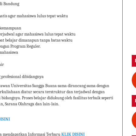
 di Bandung
matis agar mahasiswa lulus tepat waktu
ai kemampuan
terjadwal agar mahasiswa lulus tepat waktu
apat belajar dimanapun tanpa batas waktu
engan Program Reguler.
 mahasiswa
hir
 profesional dibidangnya
ryawan Universitas Sangga Buana sama dirancang sama dengan
perkuliahaan diatur secara terstruktur dan terjadwal dengan
idangnya. Proses belajar didukung oleh fasilitas terbaik seperti
n, Sarana Olahraga dan lain-lain.
ISINI
da mendapatkan Informasi Terbaru
KLIK DISINI