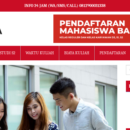
INFO 24 JAM (WA/SMS/CALL) 0812900031338
STUDI S2
WAKTU KULIAH
BIAYA KULIAH
PENDAFTARAN